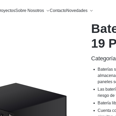
royectos
Sobre Nosotros
Contacto
Novedades
Bate
19 
Categoría
Baterías s
almacenam
paneles s
Las bater
riesgo de 
Batería li
Cuenta co