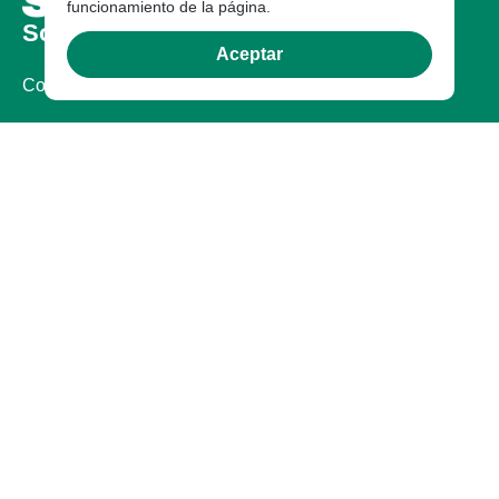
funcionamiento de la página.
Sobre nosotros
Aceptar
Compañia
Certificaciones
Sostenibilidad
Garantía
Contacto
Quejas o Reclamos
© Sylvania 2026. Todos los derechos reservados